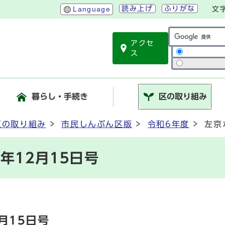
読み上げ
ふりがな
Language
文
アクセ
サイト内検索
ス
暮らし・手続き
区の取り組み
区の取り組み
市民しんぶん区版
令和6年度
左京
年12月15日号
月15日号