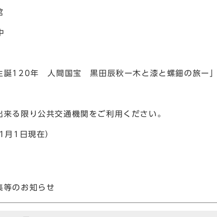
館
中
誕120年 人間国宝 黒田辰秋ー木と漆と螺鈿の旅ー
来る限り公共交通機関をご利用ください。
1月1日現在）
集等のお知らせ