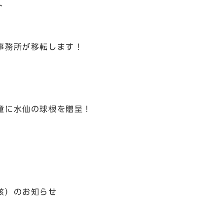
ト
事務所が移転します！
童に水仙の球根を贈呈！
核）のお知らせ
」