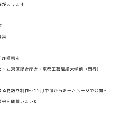
等があります
ジ
募集
口座振替を
た～左京区総合庁舎・京都工芸繊維大学前（西行）
まる物語を制作～12月中旬からホームページで公開～
談会を開催しました