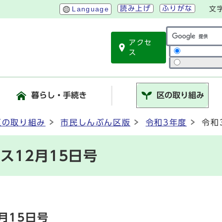
読み上げ
ふりがな
Language
文
アクセ
サイト内検索
ス
暮らし・手続き
区の取り組み
区の取り組み
市民しんぶん区版
令和3年度
令和
ス12月15日号
月15日号