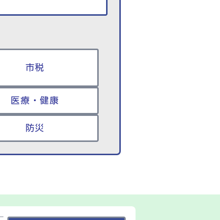
市税
医療・健康
防災