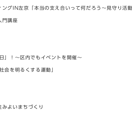
ィングIN左京「本当の支え合いって何だろう～見守り活
入門講座
の日」！～区内でもイベントを開催～
回社会を明るくする運動」
住みよいまちづくり