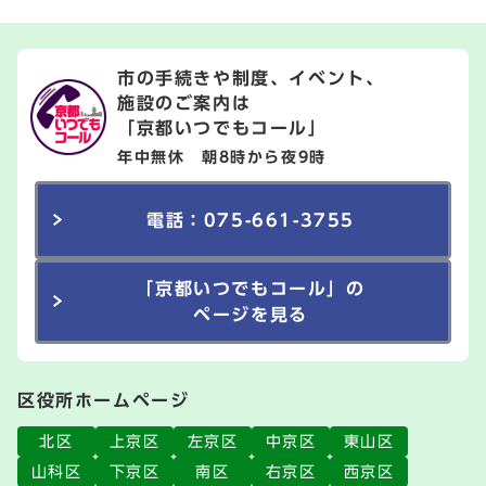
市の手続きや制度、イベント、
施設のご案内は
「京都いつでもコール」
年中無休 朝8時から夜9時
電話：075-661-3755
「京都いつでもコール」の
ページを見る
区役所ホームページ
北区
上京区
左京区
中京区
東山区
山科区
下京区
南区
右京区
西京区