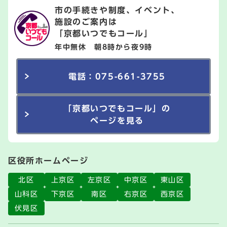
市の手続きや制度、イベント、
施設のご案内は
「京都いつでもコール」
年中無休 朝8時から夜9時
電話：075-661-3755
「京都いつでもコール」の
ページを見る
区役所ホームページ
北区
上京区
左京区
中京区
東山区
山科区
下京区
南区
右京区
西京区
伏見区