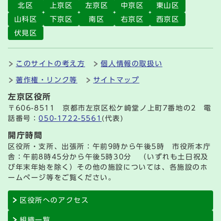
北区
上京区
左京区
中京区
東山区
山科区
下京区
南区
右京区
西京区
伏見区
このサイトの考え方
個人情報の取扱い
著作権・リンク等
サイトマップ
左京区役所
〒606-8511 京都市左京区松ケ崎堂ノ上町7番地の2 電
話番号：
050-1722-5561
(代表)
開庁時間
区役所・支所、出張所：午前9時から午後5時 市役所本庁
舎：午前8時45分から午後5時30分 （いずれも土日祝及
び年末年始を除く）その他の施設については、各施設のホ
ームページ等をご覧ください。
区役所へのアクセス
組織一覧