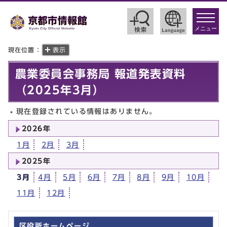
toggle
navigat
メニュー
現在位置：
表示
農業委員会事務局 報道発表資料
（2025年3月）
現在登録されている情報はありません。
2026年
1月
2月
3月
2025年
3月
4月
5月
6月
7月
8月
9月
10月
11月
12月
区役所ホームページ