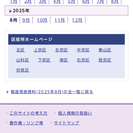
1月
2月
3月
4月
5月
6月
7月
8月
2025年
8月
9月
10月
11月
12月
区役所ホームページ
北区
上京区
左京区
中京区
東山区
山科区
下京区
南区
右京区
西京区
伏見区
報道発表資料(2025年8月)の全一覧に戻る
このサイトの考え方
個人情報の取扱い
著作権・リンク等
サイトマップ