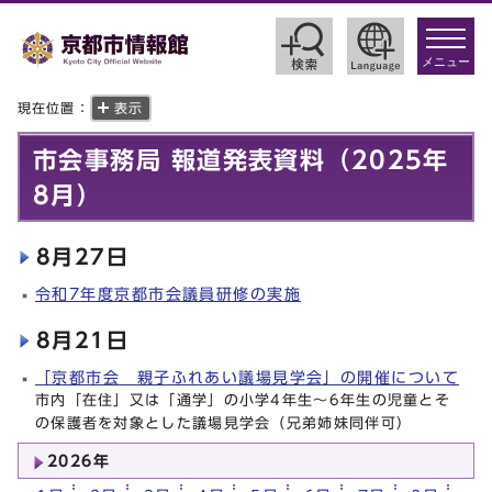
toggle
navigat
メニュー
現在位置：
表示
市会事務局 報道発表資料（2025年
8月）
8月27日
令和7年度京都市会議員研修の実施
8月21日
「京都市会 親子ふれあい議場見学会」の開催について
市内「在住」又は「通学」の小学4年生～6年生の児童とそ
の保護者を対象とした議場見学会（兄弟姉妹同伴可）
2026年