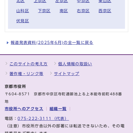
北区
上京区
左京区
中京区
東山区
山科区
下京区
南区
右京区
西京区
伏見区
報道発表資料(2025年6月)の全一覧に戻る
このサイトの考え方
個人情報の取扱い
著作権・リンク等
サイトマップ
京都市役所
〒604-8571 京都市中京区寺町通御池上る上本能寺前町488番
地
市役所へのアクセス
組織一覧
電話：
075-222-3111（代表）
（注意）市役所庁舎以外の部署には転送できないため、その電