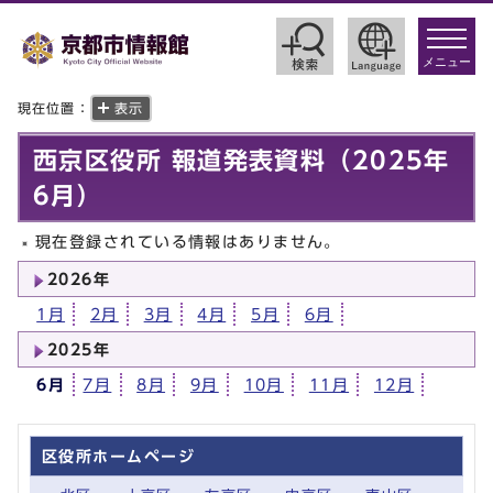
toggle
navigat
メニュー
現在位置：
表示
西京区役所 報道発表資料（2025年
6月）
現在登録されている情報はありません。
2026年
1月
2月
3月
4月
5月
6月
2025年
6月
7月
8月
9月
10月
11月
12月
区役所ホームページ