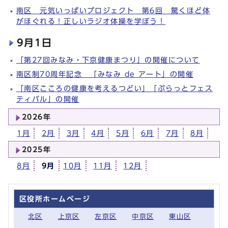
南区 元気いっぱいプロジェクト 第6回 驚くほど体
がほぐれる！正しいラジオ体操を学ぼう！
9月1日
「第27回みなみ・下京健康まつり」の開催について
南区制70周年記念 「みなみ de アート」の開催
「南区こころの健康を考えるつどい」「ぷらっとフェス
ティバル」の開催
2026年
1月
2月
3月
4月
5月
6月
7月
8月
2025年
8月
9月
10月
11月
12月
区役所ホームページ
北区
上京区
左京区
中京区
東山区