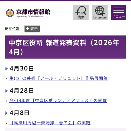
toggle
navigat
メニュー
現在位置：
表示
中京区役所 報道発表資料（2026年
4月）
4月30日
生(き)の芸術『アール・ブリュット』作品展開催
4月28日
令和8年度「中京区ボランティアフェス」の開催
4月8日
「高瀬川周辺一斉清掃 春の会」の実施