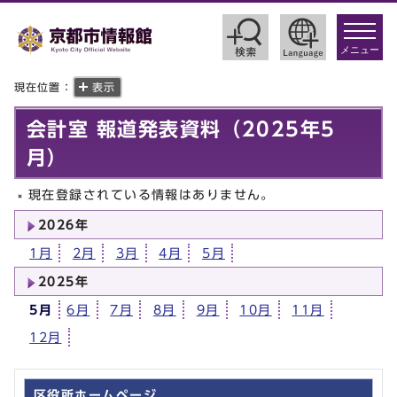
toggle
navigat
メニュー
現在位置：
表示
会計室 報道発表資料（2025年5
月）
現在登録されている情報はありません。
2026年
1月
2月
3月
4月
5月
2025年
5月
6月
7月
8月
9月
10月
11月
12月
区役所ホームページ