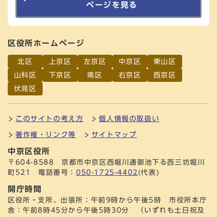
ページを見る
区役所ホームページ
北区
上京区
左京区
中京区
東山区
山科区
下京区
南区
右京区
西京区
伏見区
このサイトの考え方
個人情報の取扱い
著作権・リンク等
サイトマップ
中京区役所
〒604-8588 京都市中京区西堀川通御池下る西三坊堀川
町521 電話番号：
050-1725-4402
(代表)
開庁時間
区役所・支所、出張所：午前9時から午後5時 市役所本庁
舎：午前8時45分から午後5時30分 （いずれも土日祝及