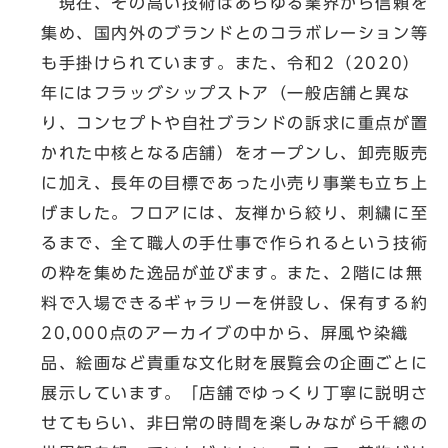
現在、その高い技術はあらゆる業界から信頼を
集め、国内外のブランドとのコラボレーション等
も手掛けられています。また、令和2（2020）
年にはフラッグシップストア（一般店舗と異な
り、コンセプトや自社ブランドの訴求に重点が置
かれた中核となる店舗）をオープンし、卸売販売
に加え、長年の目標であった小売り事業も立ち上
げました。フロアには、友禅から絞り、刺繍に至
るまで、全て職人の手仕事で作られるという技術
の粋を集めた逸品が並びます。また、2階には無
料で入場できるギャラリーを併設し、保有する約
20,000点のアーカイブの中から、屏風や染織
品、絵画など貴重な文化財を展覧会の企画ごとに
展示しています。「店舗でゆっくり丁寧に説明さ
せてもらい、非日常の時間を楽しみながら千總の