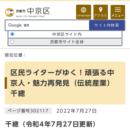
ページの先頭です
Language
アクセス
メニュー
サイト内検索の範囲
中京区サイト内
京都市サイト全体
ここから本文です
現在位置：
区民ライターがゆく！頑張る中
京人・魅力再発見（伝統産業）
千總
2022年7月27日
ページ番号302117
千總（令和4年7月27日更新）