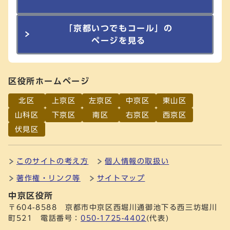
「京都いつでもコール」の
ページを見る
区役所ホームページ
北区
上京区
左京区
中京区
東山区
山科区
下京区
南区
右京区
西京区
伏見区
このサイトの考え方
個人情報の取扱い
著作権・リンク等
サイトマップ
中京区役所
〒604-8588 京都市中京区西堀川通御池下る西三坊堀川
町521 電話番号：
050-1725-4402
(代表)