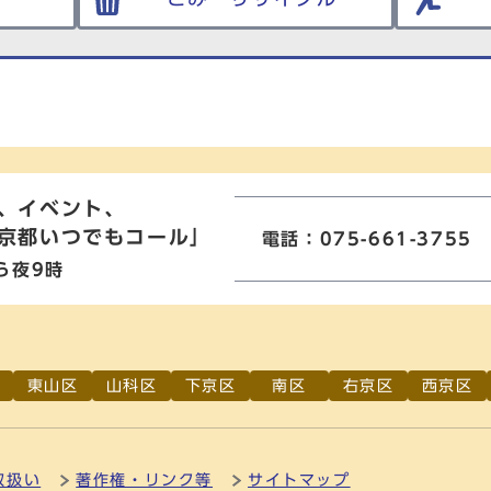
、イベント、
京都いつでもコール」
電話：075-661-3755
ら夜9時
東山区
山科区
下京区
南区
右京区
西京区
取扱い
著作権・リンク等
サイトマップ