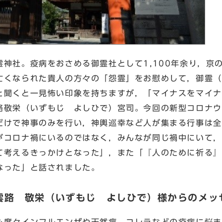
神社。疫病をおさめる御霊社として1,100年余り，京
亡くなられた貴人の方々の「怨霊」をお慰めして，御霊（
と聞くと一見怖い印象を持ちますが，「マイナスをマイナ
路敬栄（いずもじ よしひで）宮司。今回の新型コロナウ
だけで神事のみを行い，神輿巡幸など人が集まる行事は全
がコロナ禍にいるのではなく，みんなが同じ禍中にいて，
て考えるきっかけとなった」，また「『人のために祈る』
なった」と話されました。
雲路 敬栄（いずもじ よしひで）様からのメッ