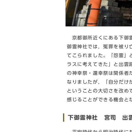
京都御所近くにある下御霊
御霊神社では，冤罪を被り
てこられました。「怨霊」
ラスに考えてきた」と出雲
の神幸祭・還幸祭は関係者
なりましたが，「自分だけ
ということの大切さを改め
感じることができる機会と
下御霊神社 宮司 出