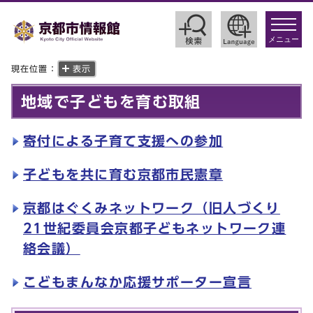
toggle
navigat
メニュー
現在位置：
表示
地域で子どもを育む取組
寄付による子育て支援への参加
子どもを共に育む京都市民憲章
京都はぐくみネットワーク（旧人づくり
21世紀委員会京都子どもネットワーク連
絡会議）
こどもまんなか応援サポーター宣言