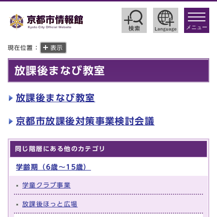
toggle
navigat
メニュー
現在位置：
表示
放課後まなび教室
放課後まなび教室
京都市放課後対策事業検討会議
同じ階層にある他のカテゴリ
学齢期（6歳～15歳）
学童クラブ事業
放課後ほっと広場