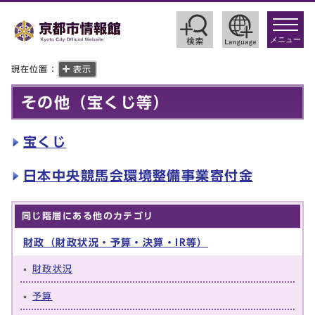
toggle
navigat
メニュー
現在位置：
表示
その他（宝くじ等）
宝くじ
日本中央競馬会環境整備事業寄付金
同じ階層にある他のカテゴリ
財政（財政状況・予算・決算・IR等）
財政状況
予算