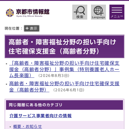
toggle
navigat
メニュー
現在位置：
表示
高齢者・障害福祉分野の担い手向け
住宅確保支援金（高齢者分野）
「高齢者・障害福祉分野の担い手向け住宅確保支
援金（高齢者分野）」事例集（特別養護老人ホー
ム長楽園）
（2026年8月3日）
高齢者・障害福祉分野の担い手向け住宅確保支援
金（高齢者分野）
（2026年6月1日）
同じ階層にある他のカテゴリ
介護サービス事業者向けの情報
概要・お知らせ