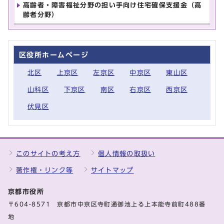
高齢者・障害福祉分野の担い手向け住宅確保支援金（高
齢者分野）
区役所ホームページ
北区
上京区
左京区
中京区
東山区
山科区
下京区
南区
右京区
西京区
伏見区
このサイトの考え方
個人情報の取扱い
著作権・リンク等
サイトマップ
京都市役所
〒604-8571 京都市中京区寺町通御池上る上本能寺前町488番
地