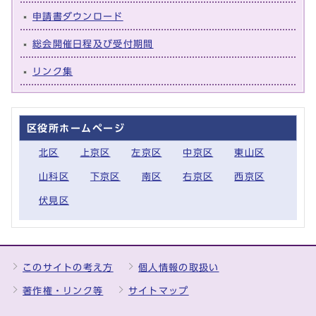
申請書ダウンロード
総会開催日程及び受付期間
リンク集
区役所ホームページ
北区
上京区
左京区
中京区
東山区
山科区
下京区
南区
右京区
西京区
伏見区
このサイトの考え方
個人情報の取扱い
著作権・リンク等
サイトマップ