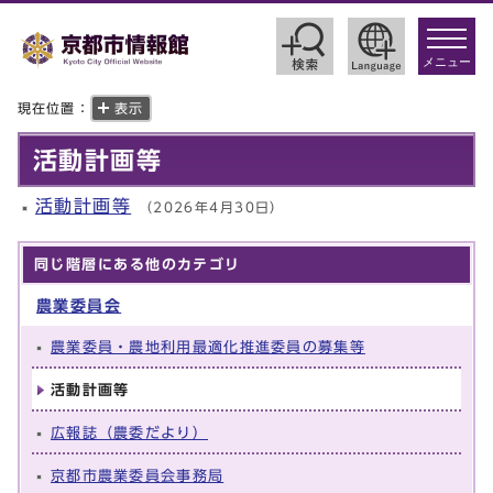
toggle
navigat
メニュー
現在位置：
表示
活動計画等
活動計画等
（2026年4月30日）
同じ階層にある他のカテゴリ
農業委員会
農業委員・農地利用最適化推進委員の募集等
活動計画等
広報誌（農委だより）
京都市農業委員会事務局