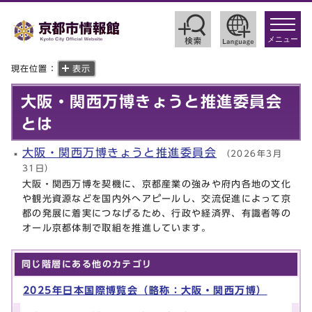
toggle
navigat
メニュー
現在位置：
表示
大阪・関西万博きょうと推進委員会
とは
大阪・関西万博きょうと推進委員会
（2026年3月
31日）
大阪・関西万博を契機に、京都産業の強みや府内各地の文化
や観光資源などを国内外へアピールし、交流促進によって京
都の発展に着実につなげるため、行政や経済界、有識者等の
オール京都体制で取組を推進しています。
同じ階層にある他のカテゴリ
2025年日本国際博覧会（略称：大阪・関西万博）