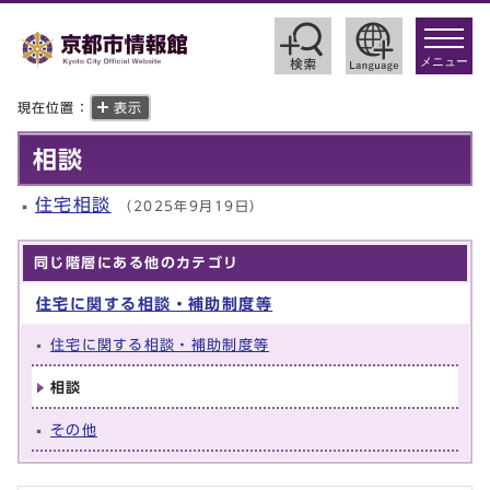
toggle
navigat
メニュー
現在位置：
表示
相談
住宅相談
（2025年9月19日）
同じ階層にある他のカテゴリ
住宅に関する相談・補助制度等
住宅に関する相談・補助制度等
相談
その他