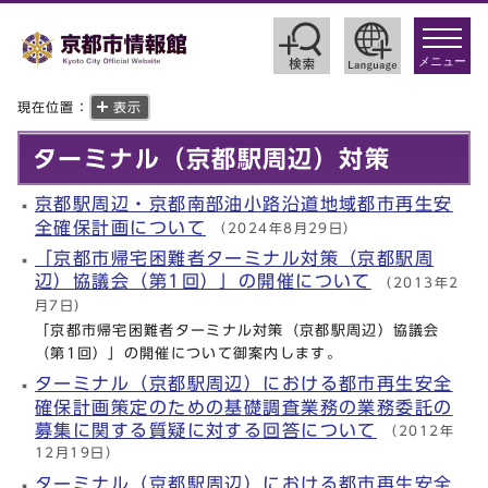
toggle
navigat
メニュー
現在位置：
表示
ターミナル（京都駅周辺）対策
京都駅周辺・京都南部油小路沿道地域都市再生安
全確保計画について
（2024年8月29日）
「京都市帰宅困難者ターミナル対策（京都駅周
辺）協議会（第1回）」の開催について
（2013年2
月7日）
「京都市帰宅困難者ターミナル対策（京都駅周辺）協議会
（第1回）」の開催について御案内します。
ターミナル（京都駅周辺）における都市再生安全
確保計画策定のための基礎調査業務の業務委託の
募集に関する質疑に対する回答について
（2012年
12月19日）
ターミナル（京都駅周辺）における都市再生安全