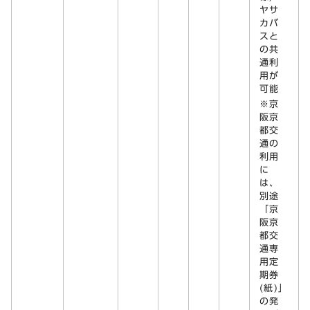
ヤサ
カバ
スと
の共
通利
用が
可能
※京
阪京
都交
通の
利用
に
は、
別途
「京
阪京
都交
通専
用定
期券
(紙)」
の発