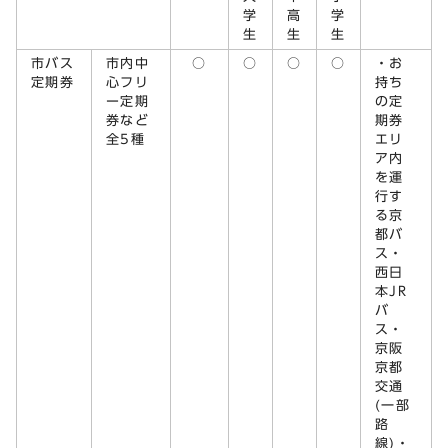
学
高
学
生
生
生
市バス
市内中
○
○
○
○
・お
定期券
心フリ
持ち
ー定期
の定
券など
期券
全5種
エリ
ア内
を運
行す
る京
都バ
ス・
西日
本JR
バ
ス・
京阪
京都
交通
(一部
路
線)・