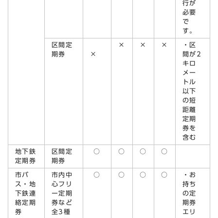
行が
必要
で
す。
区間定
×
×
×
・区
期券
×
間が2
キロ
メー
トル
以下
の短
距離
定期
券を
含む
地下鉄
区間定
○
○
○
○
定期券
期券
市バ
市内中
○
○
○
○
・お
ス・地
心フリ
持ち
下鉄連
ー定期
の定
絡定期
券など
期券
券
全3種
エリ