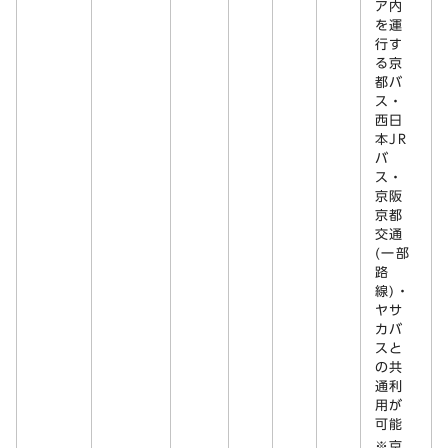
ア内
を運
行す
る京
都バ
ス・
西日
本JR
バ
ス・
京阪
京都
交通
(一部
路
線)・
ヤサ
カバ
スと
の共
通利
用が
可能
※京