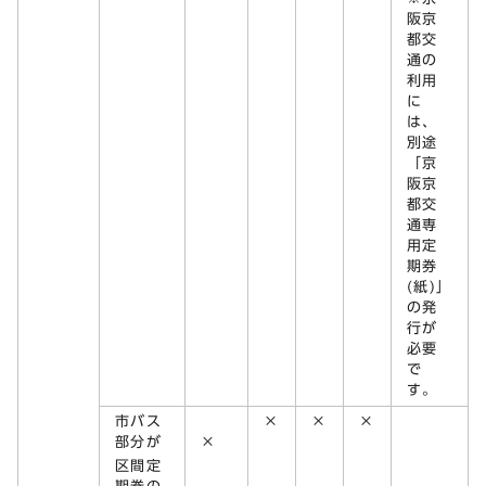
阪京
都交
通の
利用
に
は、
別途
「京
阪京
都交
通専
用定
期券
(紙)」
の発
行が
必要
で
す。
市バス
×
×
×
部分が
×
区間定