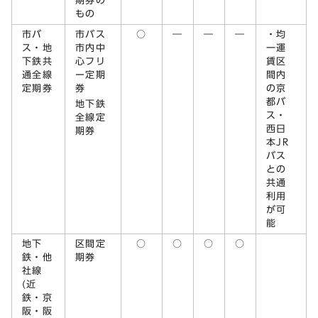
期券の
もの
市バ
市バス
○
―
―
―
・均
ス・地
市内中
一運
下鉄共
心フリ
賃区
通全線
ー定期
間内
定期券
券
の京
都バ
地下鉄
ス・
全線定
西日
期券
本JR
バス
との
共通
利用
が可
能
地下
区間定
○
○
○
○
鉄・他
期券
社線
(近
鉄・京
阪・阪