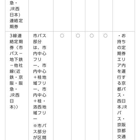
急・
JR西
日本)
連絡定
期券
3線連
市バス
○
○
○
○
・お
絡定期
部分
持ち
券〈市
は、市
の定
バス－
内中心
期券
地下鉄
フリ
エリ
－他社
ー、市
ア内
線(近
内中心
を運
鉄・京
＋桂地
行す
阪・阪
域フリ
る京
急・
ー、市
都バ
JR西
内中心
ス・
日
＋桂・
西日
本)〉
洛西地
本JR
域フリ
バ
ー
ス・
京阪
※市バ
京都
ス部分
交通
が区間