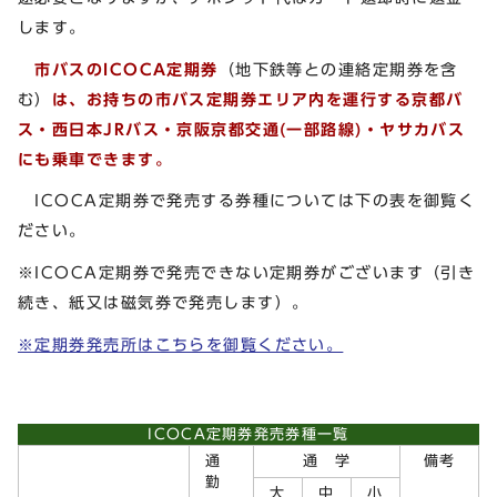
します。
市バスのICOCA定期券
（地下鉄等との連絡定期券を含
む）
は、お持ちの市バス定期券エリア内を運行する京都バ
ス・西日本JRバス・京阪京都交通(一部路線)・ヤサカバス
にも乗車できます。
ICOCA定期券で発売する券種については下の表を御覧く
ださい。
※ICOCA定期券で発売できない定期券がございます（引き
続き、紙又は磁気券で発売します）。
※定期券発売所はこちらを御覧ください。
ICOCA定期券発売券種一覧
通
通 学
備考
勤
大
中
小