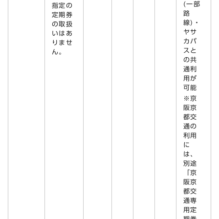
(一部
指定の
路
定期券
線)・
の取扱
ヤサ
いはあ
カバ
りませ
スと
ん。
の共
通利
用が
可能
※京
阪京
都交
通の
利用
に
は、
別途
「京
阪京
都交
通専
用定