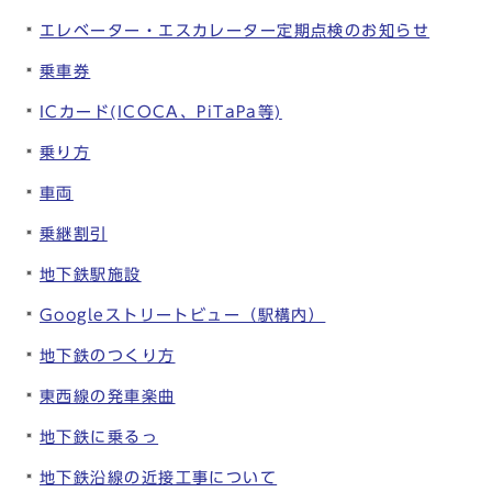
エレベーター・エスカレーター定期点検のお知らせ
乗車券
ICカード(ICOCA、PiTaPa等)
乗り方
車両
乗継割引
地下鉄駅施設
Googleストリートビュー（駅構内）
地下鉄のつくり方
東西線の発車楽曲
地下鉄に乗るっ
地下鉄沿線の近接工事について