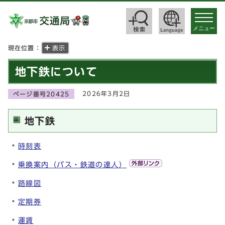
toggle
navigat
メニュー
現在位置：
表示
地下鉄について
2026年3月2日
ページ番号20425
地下鉄
時刻表
乗換案内（バス・鉄道の達人）
路線図
定期券
運賃