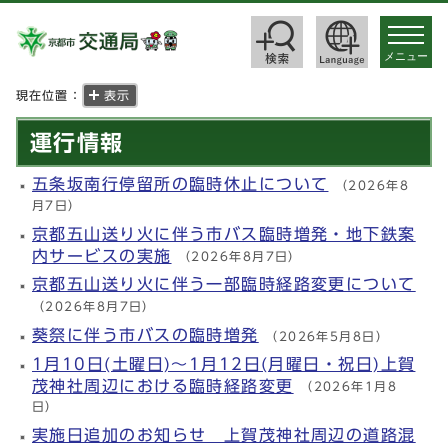
toggle
navigat
メニュー
現在位置：
表示
運行情報
五条坂南行停留所の臨時休止について
（2026年8
月7日）
京都五山送り火に伴う市バス臨時増発・地下鉄案
内サービスの実施
（2026年8月7日）
京都五山送り火に伴う一部臨時経路変更について
（2026年8月7日）
葵祭に伴う市バスの臨時増発
（2026年5月8日）
1月10日(土曜日)～1月12日(月曜日・祝日)上賀
茂神社周辺における臨時経路変更
（2026年1月8
日）
実施日追加のお知らせ 上賀茂神社周辺の道路混