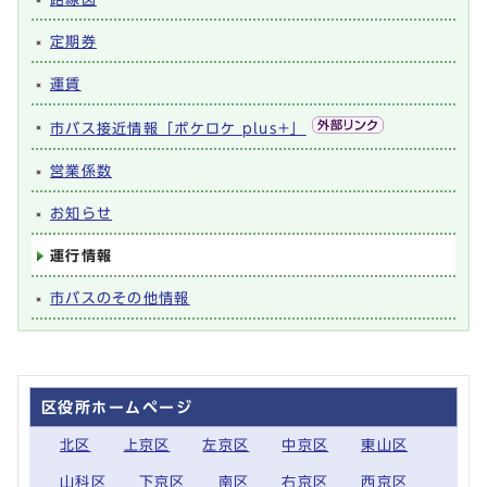
定期券
運賃
市バス接近情報「ポケロケ plus+」
営業係数
お知らせ
運行情報
市バスのその他情報
区役所ホームページ
北区
上京区
左京区
中京区
東山区
山科区
下京区
南区
右京区
西京区