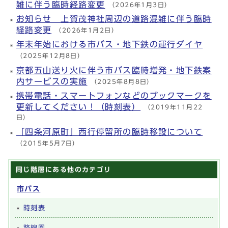
雑に伴う臨時経路変更
（2026年1月3日）
お知らせ 上賀茂神社周辺の道路混雑に伴う臨時
経路変更
（2026年1月2日）
年末年始における市バス・地下鉄の運行ダイヤ
（2025年12月8日）
京都五山送り火に伴う市バス臨時増発・地下鉄案
内サービスの実施
（2025年8月8日）
携帯電話・スマートフォンなどのブックマークを
更新してください！（時刻表）
（2019年11月22
日）
「四条河原町」西行停留所の臨時移設について
（2015年5月7日）
同じ階層にある他のカテゴリ
市バス
時刻表
路線図