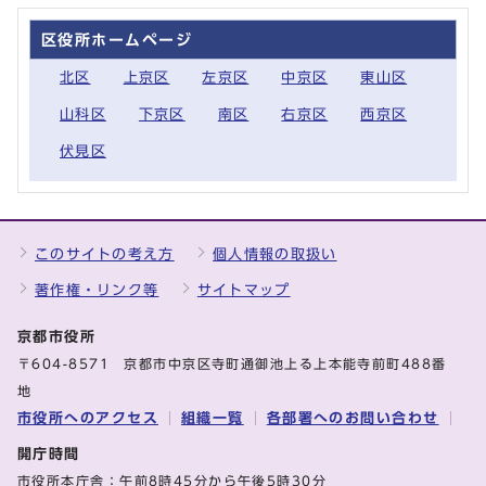
区役所ホームページ
北区
上京区
左京区
中京区
東山区
山科区
下京区
南区
右京区
西京区
伏見区
このサイトの考え方
個人情報の取扱い
著作権・リンク等
サイトマップ
京都市役所
〒604-8571 京都市中京区寺町通御池上る上本能寺前町488番
地
市役所へのアクセス
組織一覧
各部署へのお問い合わせ
開庁時間
市役所本庁舎：午前8時45分から午後5時30分