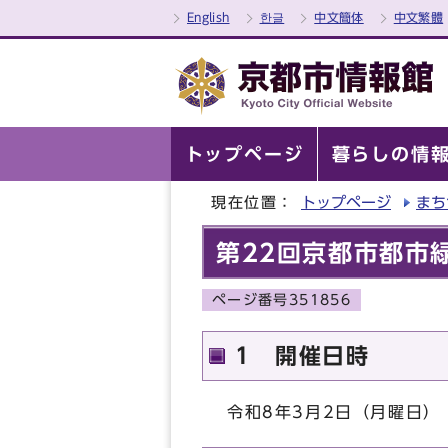
English
한글
中文簡体
中文繁體
トップページ
暮らしの情
現在位置：
トップページ
まち
第22回京都市都市
ページ番号351856
1 開催日時
令和8年3月2日（月曜日）