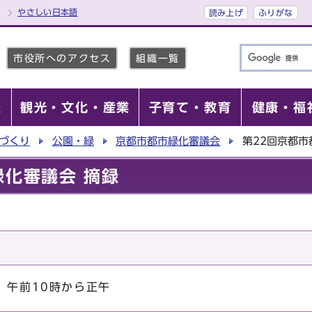
やさしい日本語
読み上げ
ふりがな
市役所へのアクセス
組織一覧
報
観光・文化・産業
子育て・教育
健康・福
づくり
公園・緑
京都市都市緑化審議会
第22回京都市
緑化審議会 摘録
 午前10時から正午