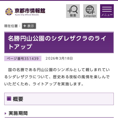
toggle
navigat
メニュー
現在位置：
表示
名勝円山公園のシダレザクラのライ
トアップ
2026年3月18日
ページ番号351439
国の名勝である円山公園のシンボルとして親しまれてい
るシダレザクラについて、歴史ある夜桜の風情を楽しんで
いただくため、ライトアップを実施します。
概要
実施期間