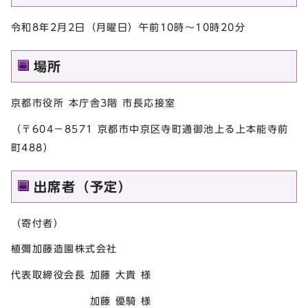
令和8年2月2日（月曜日）午前10時～10時20分
場所
京都市役所 本庁舎3階 市長応接室
（〒604－8571 京都市中京区寺町通御池上る上本能寺前
町488）
出席者（予定）
（寄付者）
植彌加藤造園株式会社
代表取締役会長 加藤 大貴 様
加藤 優騎 様