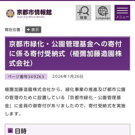
toggle
navigat
メニュー
現在位置：
表示
京都市緑化・公園管理基金への寄付
に係る寄付受納式（植彌加藤造園株
式会社）
2026年1月26日
ページ番号349263
植彌加藤造園株式会社から、緑化事業の推進及び都市公園
の管理のために設置している「京都市緑化・公園管理基
金」に金員の御寄付がありましたので、寄付受納式を実施
します。
日時