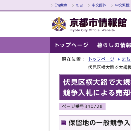
English
한글
中文簡体
中文繁體
トップページ
暮らしの情
現在位置：
トップページ
まち
伏見区横大路で大規模
伏見区横大路で大規
競争入札による売却
ページ番号340728
保留地の一般競争入