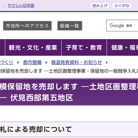
やさしい日本語
読み上げ
ふりがな
市役所へのアクセス
組織一覧
報
観光・文化・産業
子育て・教育
健康・福
づくり
都市整備
報道発表資料・お知らせ
保留地を売却します ―土地区画整理事業・保留地の一般競争入札
模保留地を売却します ―土地区画整理
― 伏見西部第五地区
札による売却について