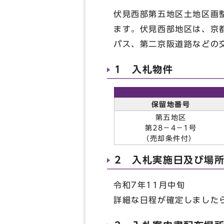
伏見西部第五地区土地区画
ます。伏見西部地区は、京
パス、第二京阪道路などの
1 入札物件
保留地番号
第五地区
第28－4－1号
（売却条件付）
2 入札実施日及び場
令和7年11月中旬
詳細な日程が確定しましたら