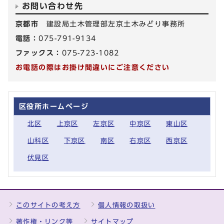
お問い合わせ先
京都市
建設局土木管理部左京土木みどり事務所
電話：
075-791-9134
ファックス：
075-723-1082
お電話の際はお掛け間違いにご注意ください
区役所ホームページ
北区
上京区
左京区
中京区
東山区
山科区
下京区
南区
右京区
西京区
伏見区
このサイトの考え方
個人情報の取扱い
著作権・リンク等
サイトマップ