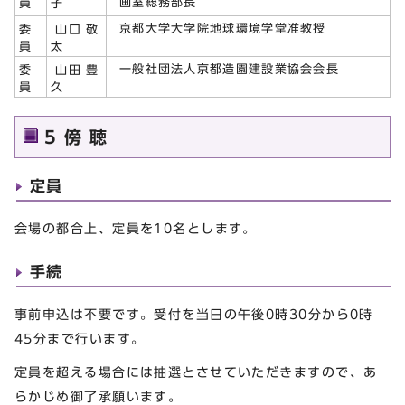
画室総務部長
員
子
京都大学大学院地球環境学堂准教授
委
山口 敬
員
太
一般社団法人京都造園建設業協会会長
委
山田 豊
員
久
5 傍 聴
定員
会場の都合上、定員を10名とします。
手続
事前申込は不要です。受付を当日の午後0時30分から0時
45分まで行います。
定員を超える場合には抽選とさせていただきますので、あ
らかじめ御了承願います。