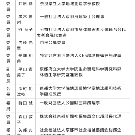
委
井原 縁
奈良県立大学地域創造学部教授
員
委
黒木 要
一般社団法人京都府建築士会理事
員
州
委
谷 萠子
公益社団法人京都市身体障害者団体連合会代
員
表者会議代表者
委
内藤 光
市民公募委員
員
里
委
長畑 和
特定非営利活動法人KES環境機構専務理事
員
典
京都府立大学大学院生命環境科学研究科森
副
平山 貴
林植生学研究室准教授
会
美子
長
京都大学大学院地球環境学堂地球親和技術
会
深町 加
学廊准教授
長
津枝
一般財団法人公園財団常務理事
委
町田 誠
員
株式会社京都新聞社編集局文化部部長代理
委
森山 敦
員
子
社会福祉法人京都市社会福祉協議会総務企
委
矢部 典