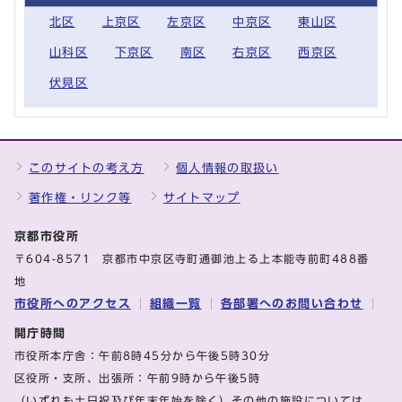
北区
上京区
左京区
中京区
東山区
山科区
下京区
南区
右京区
西京区
伏見区
このサイトの考え方
個人情報の取扱い
著作権・リンク等
サイトマップ
京都市役所
〒604-8571 京都市中京区寺町通御池上る上本能寺前町488番
地
市役所へのアクセス
組織一覧
各部署へのお問い合わせ
開庁時間
市役所本庁舎：午前8時45分から午後5時30分
区役所・支所、出張所：午前9時から午後5時
（いずれも土日祝及び年末年始を除く）その他の施設については、