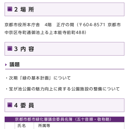
2 場 所
京都市役所本庁舎 4階 正庁の間（〒604-8571 京都市
中京区寺町通御池上る上本能寺前町488）
3 内 容
議題
・次期「緑の基本計画」について
・宝が池公園の魅力向上に資する公園施設の整備について
4 委 員
京都市都市緑化審議会委員名簿（五十音順・敬称略）
氏名
所属等