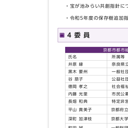
・宝が池みらい共創指針
・令和5年度の保存樹追加
4 委 員
京都市都市
氏名
所属等
井原 縁
奈良県立
黒木 要州
一般社団
谷 萠子
公益社団
德岡 孝之
社会福祉
内藤 光里
市民公
長畑 和典
特定非営
京都府
平山 貴美子
京都大
深町 加津枝
一般財
町田 誠