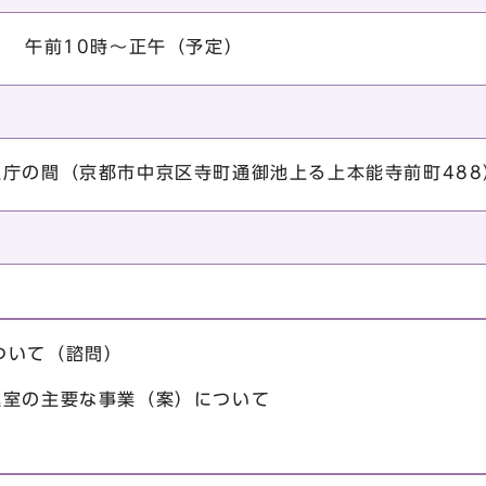
） 午前10時～正午（予定）
正庁の間（京都市中京区寺町通御池上る上本能寺前町488
ついて（諮問）
進室の主要な事業（案）について