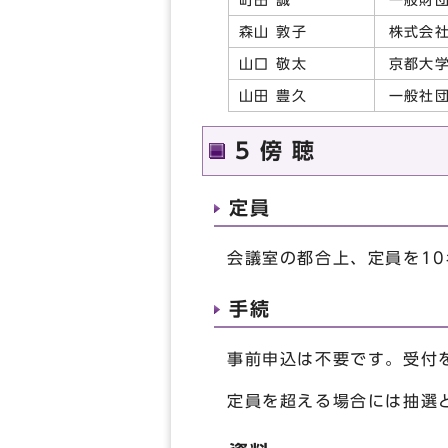
株式会
森山 敦子
京都大
山口 敬太
一般社
山田 豊久
5 傍 聴
定員
会議室の都合上、定員を1
手続
事前申込は不要です。受付を
定員を超える場合には抽選