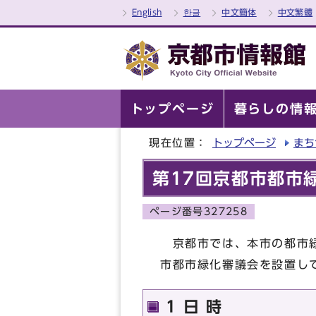
English
한글
中文簡体
中文繁體
トップページ
暮らしの情
現在位置：
トップページ
まち
第17回京都市都市
ページ番号327258
京都市では、本市の都市緑
市都市緑化審議会を設置し
1 日 時