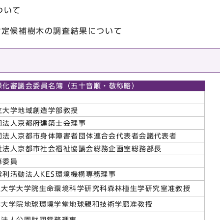
について
指定候補樹木の調査結果について
緑化審議会委員名簿（五十音順・敬称略）
大学地域創造学部教授
法人京都府建築士会理事
法人京都市身体障害者団体連合会代表者会議代表者
法人京都市社会福祉協議会総務企画室総務部長
募委員
利活動法人KES環境機構専務理事
立大学大学院生命環境科学研究科森林植生学研究室准教授
学大学院地球環境学堂地球親和技術学廊准教授
団法人公園財団常務理事