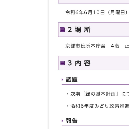
令和6年6月10日（月曜日
2 場 所
京都市役所本庁舎 4階 
3 内 容
議題
・次期「緑の基本計画」に
・令和6年度みどり政策推
報告