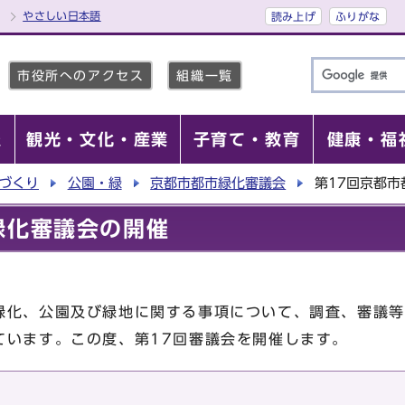
やさしい日本語
読み上げ
ふりがな
市役所へのアクセス
組織一覧
報
観光・文化・産業
子育て・教育
健康・福
づくり
公園・緑
京都市都市緑化審議会
第17回京都
緑化審議会の開催
化、公園及び緑地に関する事項について、調査、審議等
ています。この度、第17回審議会を開催します。