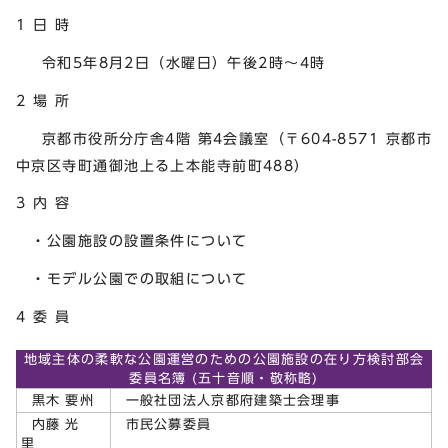
1 日 時
令和5年8月2日（水曜日）午後2時～4時
2 場 所
京都市役所分庁舎4階 第4会議室（〒604-8571 京都市
中京区寺町通御池上る上本能寺前町488）
3 内 容
・公園施設の設置条件について
・モデル公園での取組について
4 委 員
地域主体の柔軟な公園運営のための公園施設の在り方検討部会
委員名簿 (五十音順・敬称略)
黒木 要州
一般社団法人京都府建築士会理事
内藤 光
市民公募委員
里