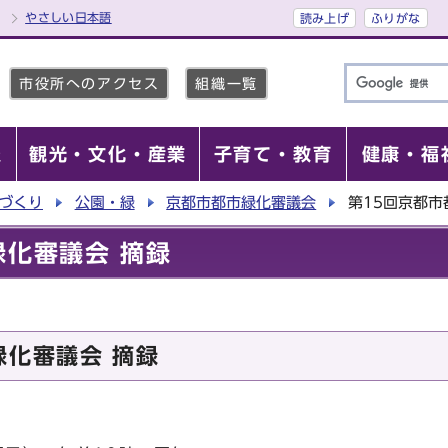
やさしい日本語
読み上げ
ふりがな
市役所へのアクセス
組織一覧
報
観光・文化・産業
子育て・教育
健康・福
づくり
公園・緑
京都市都市緑化審議会
第15回京都市
緑化審議会 摘録
緑化審議会 摘録