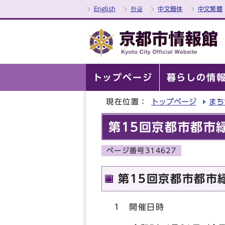
English
한글
中文簡体
中文繁體
トップページ
暮らしの情
現在位置：
トップページ
まち
第15回京都市都市
ページ番号314627
第15回京都市都市
1 開催日時