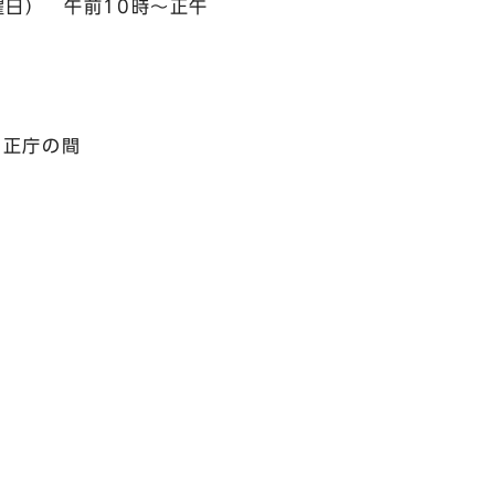
日） 午前10時～正午
正庁の間
州