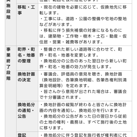
施
移転・工
・現在の建物を必要に応じて、仮換地先に移
段
事
転します。
階
・工事には、道路・公園の整備や宅地の整地
などがあります。
・移転に伴う損失補償の対象になるものに
は、建築物・工作物・樹木・土石・動産・仮
住居・営業・雑費等があります。
事
町界・町
・整備された新しい道路等に合わせて、町
業
名・地番
界・町名・地番を変更します。
終
の整理
・換地処分の公告のあった翌日から新しい町
了
界・町名・地番の効力が発生します。
段
換地計画
・審議会、評価員の意見を聴き、換地計画
階
の決定
（換地設計、各筆換地明細、各筆各権利別清
算金明細等）を定めます。
・皆さんから意見が出された場合は、審議会
で十分審議されます。
換地処分
・換地計画の縦覧が終わると皆さんに換地計
の通知・
画の内容を通知し、換地処分を行います。
公告
・換地処分の公告があった日の翌日から従前
の土地の権利・義務は、すべて施行後の土地
に移ります。
登記
・換地処分に伴う登記を施行者が権利者に代