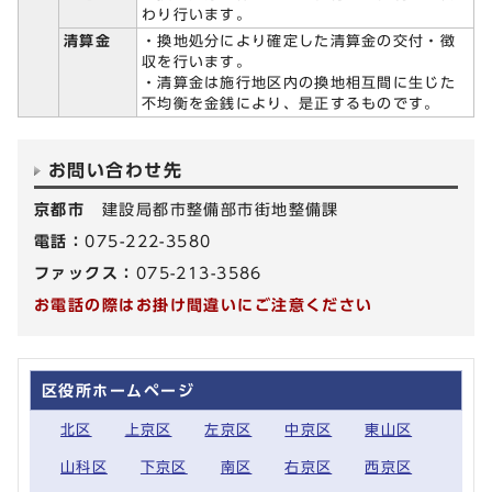
わり行います。
清算金
・換地処分により確定した清算金の交付・徴
収を行います。
・清算金は施行地区内の換地相互間に生じた
不均衡を金銭により、是正するものです。
お問い合わせ先
京都市
建設局都市整備部市街地整備課
電話：
075-222-3580
ファックス：
075-213-3586
お電話の際はお掛け間違いにご注意ください
区役所ホームページ
北区
上京区
左京区
中京区
東山区
山科区
下京区
南区
右京区
西京区