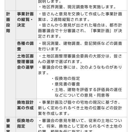
説明します。
・地区界測量、現況調査等を実施します。
計
事業計画
・皆さんと意見を交換して作成した事業計画
画
の縦覧・
案は、2週間縦覧されます。
段
決定
・皆さんから意見が出された場合は、都市計
階
画審議会で十分審議され、「事業計画」が決
定されます。
各種の調
・現況測量、建物調査、登記関係などの調査
査
を行います。
土地区画
・土地区画整理審議会委員の大部分は、皆さ
整理審議
んの選挙で選ばれます。
会の選挙
・審議会の仕事には、次のようなものがあり
ます。
・仮換地の指定
・意見書の審査
・土地、建物を評価する評価員の選任
などについての意見・同意等
換地設計
・事業計画及び個々の宅地の現況に基づき、
案の作成
新しく定められるべき土地の位置などの設計
案を作成します。
事
仮換地の
・審議会の意見を聴いて、従来の土地につい
業
指定
て、将来、換地として定められるべき土地の
実
位置、範囲を仮に指定します。