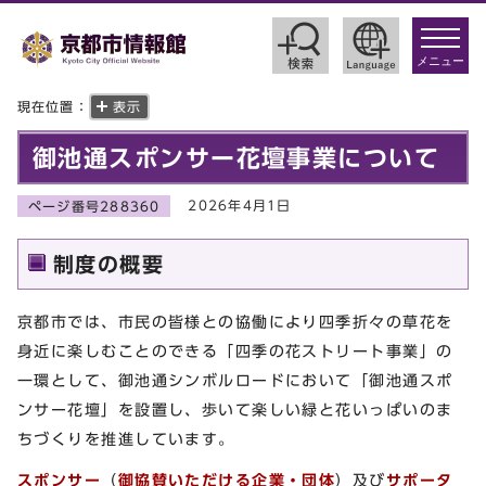
toggle
navigat
メニュー
現在位置：
表示
御池通スポンサー花壇事業について
2026年4月1日
ページ番号288360
制度の概要
京都市では、市民の皆様との協働により四季折々の草花を
身近に楽しむことのできる「四季の花ストリート事業」の
一環として、御池通シンボルロードにおいて「御池通スポ
ンサー花壇」を設置し、歩いて楽しい緑と花いっぱいのま
ちづくりを推進しています。
スポンサー
（
御協賛いただける企業・団体
）及び
サポータ