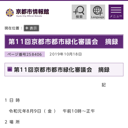
toggle
navigat
メニュー
現在位置：
表示
第11回京都市都市緑化審議会 摘録
2019年10月18日
ページ番号258406
第11回京都市都市緑化審議会 摘録
記
1 日 時
令和元年8月9日（ 金 ） 午前10時～正午
2 場 所