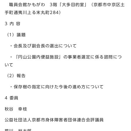
職員会館かもがわ 3階「大多目的室」（京都市中京区土
手町通夷川上る末丸町284）
3 内 容
（1）議題
・会長及び副会長の選出について
・「円山公園内便益施設」の事業者選定に係る諮問につ
いて
（2）報告
・保存樹の指定に向けた今後の進め方について
4 委員
秋谷 幸枝
公益社団法人京都市身体障害者団体連合会評議員
荒川 林太郎