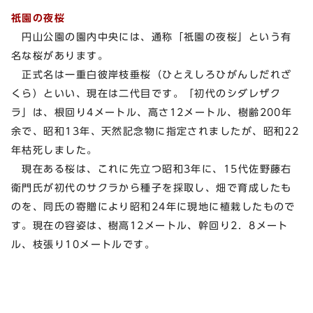
祇園の夜桜
円山公園の園内中央には、通称「祇園の夜桜」という有
名な桜があります。
正式名は一重白彼岸枝垂桜（ひとえしろひがんしだれざ
くら）といい、現在は二代目です。「初代のシダレザク
ラ」は、根回り4メートル、高さ12メートル、樹齢200年
余で、昭和13年、天然記念物に指定されましたが、昭和22
年枯死しました。
現在ある桜は、これに先立つ昭和3年に、15代佐野藤右
衛門氏が初代のサクラから種子を採取し、畑で育成したも
のを、同氏の寄贈により昭和24年に現地に植栽したもので
す。現在の容姿は、樹高12メートル、幹回り2．8メート
ル、枝張り10メートルです。