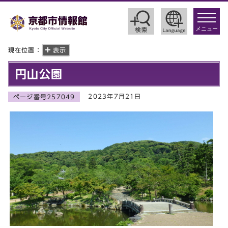
toggle
navigat
メニュー
現在位置：
表示
円山公園
2023年7月21日
ページ番号257049