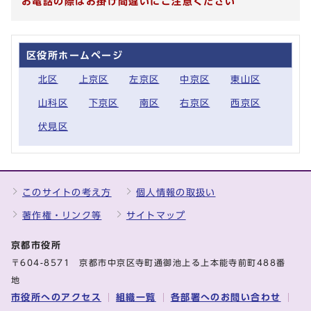
お電話の際はお掛け間違いにご注意ください
区役所ホームページ
北区
上京区
左京区
中京区
東山区
山科区
下京区
南区
右京区
西京区
伏見区
このサイトの考え方
個人情報の取扱い
著作権・リンク等
サイトマップ
京都市役所
〒604-8571 京都市中京区寺町通御池上る上本能寺前町488番
地
市役所へのアクセス
組織一覧
各部署へのお問い合わせ