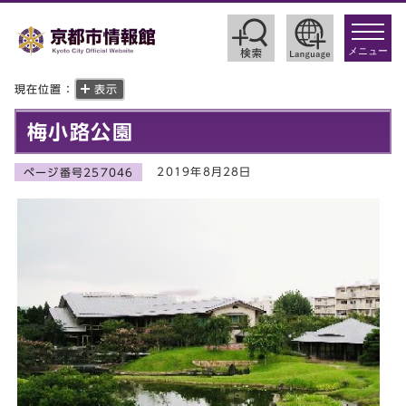
toggle
navigat
メニュー
現在位置：
表示
梅小路公園
2019年8月28日
ページ番号257046