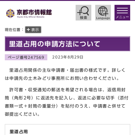
toggle
navigat
メニュー
現在位置：
表示
里道占用の申請方法について
2023年8月29日
ページ番号247569
里道占用関係の主な申請書・届出書の様式です。詳しく
は申請先の土木みどり事務所にお問い合わせください。
許可書・収受通知の郵送を希望される場合は、返信用封
筒（角形2号）に返送先を記入し、返送に必要な切手（添付
書類一式＋封筒の重量分）を貼付のうえ、申請書と併せて
御提出ください。
里道占用