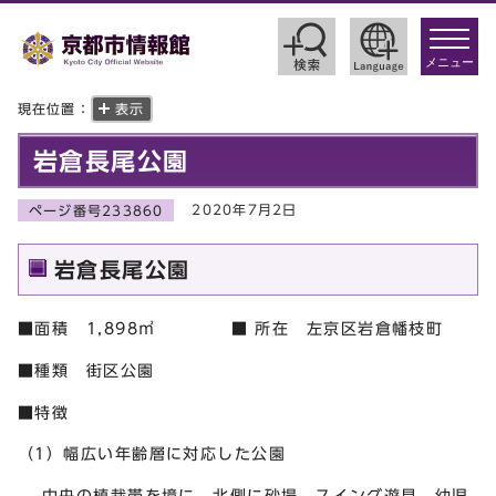
toggle
navigat
メニュー
現在位置：
表示
岩倉長尾公園
2020年7月2日
ページ番号233860
岩倉長尾公園
■面積 1,898㎡ ■ 所在 左京区岩倉幡枝町
■種類 街区公園
■特徴
（1）幅広い年齢層に対応した公園
中央の植栽帯を境に，北側に砂場，スイング遊具，幼児