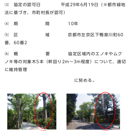
⑶ 協定の認可日 平成29年6月19日（※都市緑地
法に基づき，市町村長が認可）
⑷ 期 間 10年
⑸ 区 域 京都市左京区下鴨泉川町60
番，60番2
⑹ 概 要 協定区域内のエノキやムク
ノキ等の対象木5本（幹回り2m～3m程度）について，適切
に維持管理
に努める。