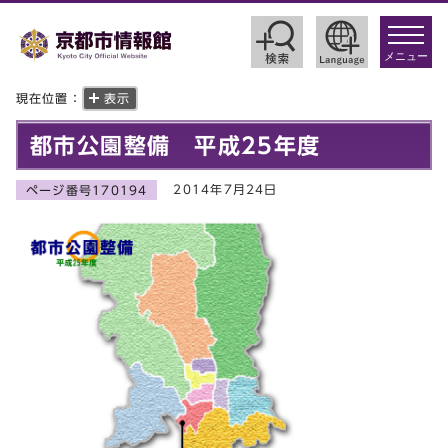
toggle
navigat
メニュー
現在位置：
表示
都市公園整備 平成25年度
2014年7月24日
ページ番号170194