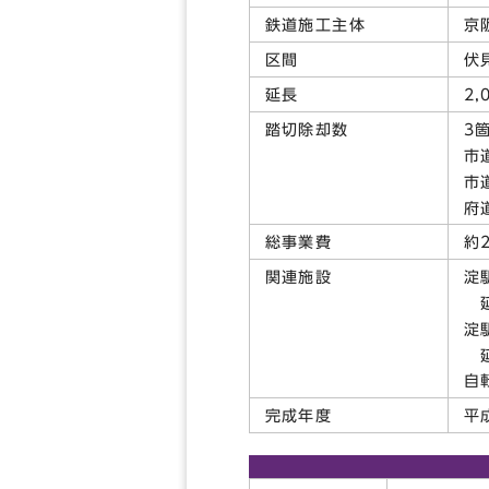
鉄道施工主体
京
区間
伏
延長
2
踏切除却数
3
市
市
府
総事業費
約
関連施設
淀
延
淀
延
自
完成年度
平