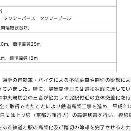
㎡
，タクシーバース，タクシープール
（関連施設含む）
0m，標準幅員25m
m，標準幅員13m
通学の自転車・バイクによる不法駐車や踏切の影響によ
っていました。特に，競馬開催日には飽和状態に達してい
本中央競馬会の三者が協力して淀駅付近の立体交差化を行
全て取得できたことにより鉄道高架工事を進め，平成21
28日には上り線（京都方面行き）の高架切替を行い，複線
ある鉄道と駅の高架化及び踏切の除却を完了させると共