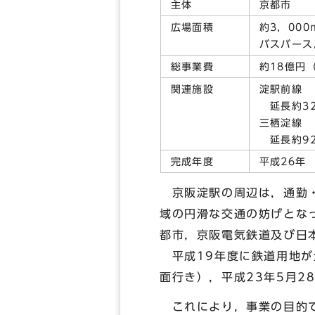
主体
京都市
広場面積
約3，000
バスバース
総事業費
約18億円
関連施設
淀駅前線
延長約32
三栖淀線
延長約92
完成年度
平成26年
京阪淀駅の周辺は，通勤・
域の円滑な交通の妨げとな
都市，京阪電気鉄道及び日
平成19年度に鉄道用地が
面行き），平成23年5月
これにより，事業の目的で