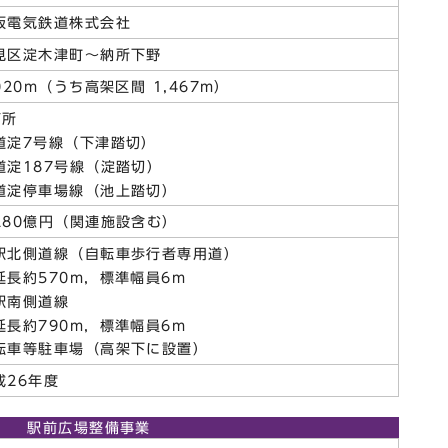
阪電気鉄道株式会社
見区淀木津町～納所下野
,020m（うち高架区間 1,467m）
箇所
道淀7号線（下津踏切）
道淀187号線（淀踏切）
道淀停車場線（池上踏切）
280億円（関連施設含む）
駅北側道線（自転車歩行者専用道）
長約570m，標準幅員6m
駅南側道線
長約790m，標準幅員6m
転車等駐車場（高架下に設置）
成26年度
駅前広場整備事業