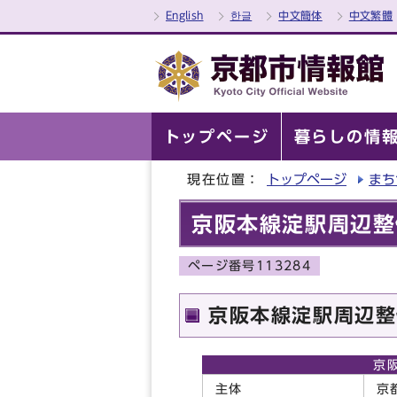
English
한글
中文簡体
中文繁體
トップページ
暮らしの情
現在位置：
トップページ
まち
京阪本線淀駅周辺整
ページ番号113284
京阪本線淀駅周辺整
京
主体
京