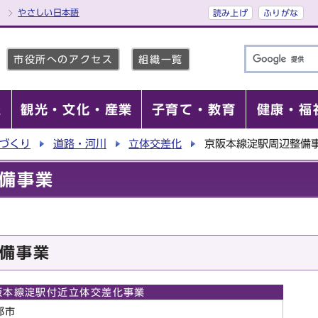
やさしい日本語
読み上げ
ふりがな
市役所へのアクセス
組織一覧
報
観光・文化・産業
子育て・教育
健康・福
づくり
道路・河川
立体交差化
京阪本線淀駅周辺整備
備事業
備事業
阪本線淀駅付近立体交差化事業
都市