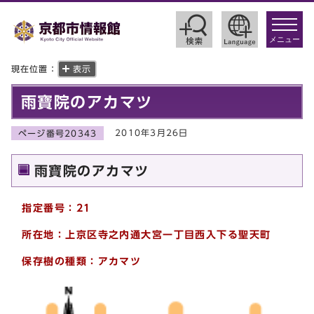
toggle
navigat
メニュー
現在位置：
表示
雨寶院のアカマツ
2010年3月26日
ページ番号20343
雨寶院のアカマツ
指定番号：21
所在地：上京区寺之内通大宮一丁目西入下る聖天町
保存樹の種類：アカマツ