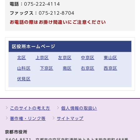
電話：
075-222-4114
ファックス：
075-212-8704
お電話の際はお掛け間違いにご注意ください
区役所ホームページ
北区
上京区
左京区
中京区
東山区
山科区
下京区
南区
右京区
西京区
伏見区
このサイトの考え方
個人情報の取扱い
著作権・リンク等
サイトマップ
京都市役所
〒604-8571 京都市中京区寺町通御池上る上本能寺前町488番