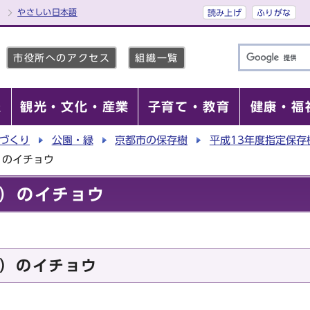
やさしい日本語
読み上げ
ふりがな
市役所へのアクセス
組織一覧
報
観光・文化・産業
子育て・教育
健康・福
づくり
公園・緑
京都市の保存樹
平成13年度指定保存
）のイチョウ
）のイチョウ
）のイチョウ