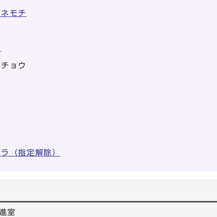
ガネモチ
ノ
イチョウ
クラ（指定解除）
進室