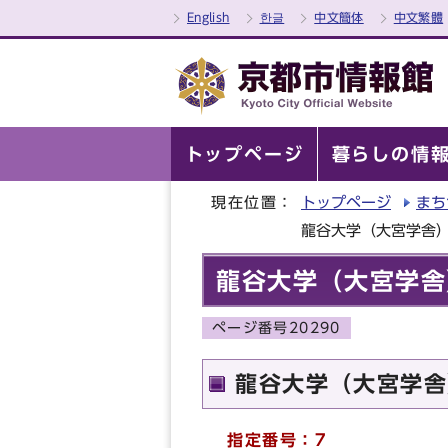
English
한글
中文簡体
中文繁體
トップページ
暮らしの情
現在位置：
トップページ
まち
龍谷大学（大宮学舎
龍谷大学（大宮学舎
ページ番号20290
龍谷大学（大宮学舎
指定番号：7