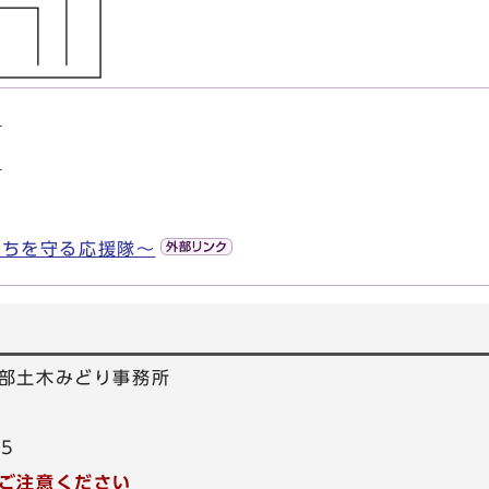
介
事
まちを守る応援隊～
部土木みどり事務所
15
ご注意ください