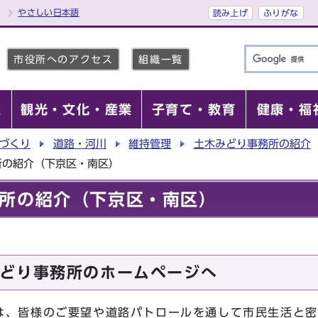
やさしい日本語
読み上げ
ふりがな
市役所へのアクセス
組織一覧
報
観光・文化・産業
子育て・教育
健康・福
づくり
道路・河川
維持管理
土木みどり事務所の紹介
所の紹介（下京区・南区）
所の紹介（下京区・南区）
どり事務所のホームページへ
、皆様のご要望や道路パトロールを通して市民生活と密