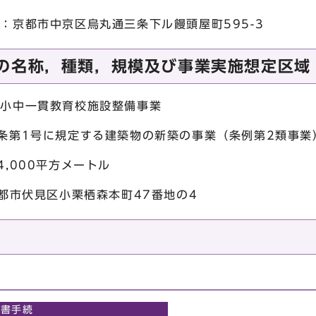
地：京都市中京区烏丸通三条下ル饅頭屋町595-3
の名称，種類，規模及び事業実施想定区域
区小中一貫教育校施設整備事業
2条第1号に規定する建築物の新築の事業（条例第2類事業
4,000平方メートル
京都市伏見区小栗栖森本町47番地の4
慮書手続