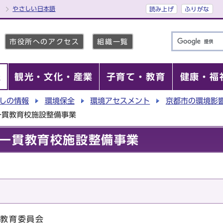
やさしい日本語
読み上げ
ふりがな
市役所へのアクセス
組織一覧
報
観光・文化・産業
子育て・教育
健康・福
しの情報
環境保全
環境アセスメント
京都市の環境影
一貫教育校施設整備事業
一貫教育校施設整備事業
市教育委員会